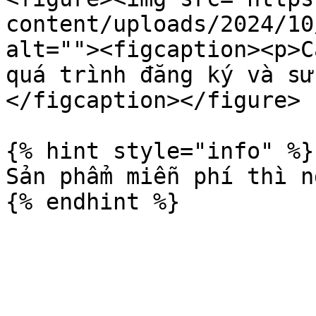
content/uploads/2024/10
alt=""><figcaption><p>C
quá trình đăng ký và sử
</figcaption></figure>

{% hint style="info" %}

​Sản phẩm miễn phí thì n